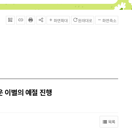
QRcode
주소복사
프린터
공유
화면확대
원래대로
화면축소
 이별의 예절 진행
목록