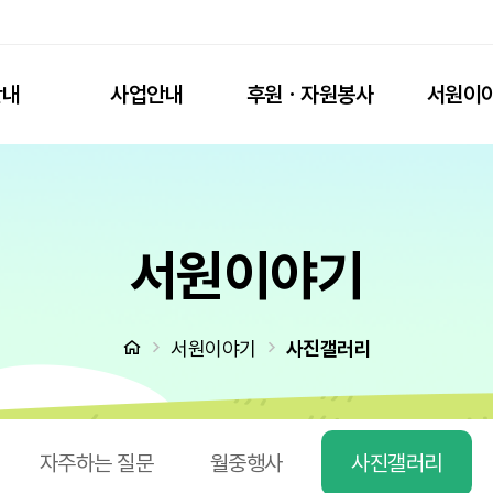
아름다운안녕" 아름다운 이별의 예절 진행 > 사진갤러리
안내
사업안내
후원ㆍ자원봉사
서원이
서원이야기
처음으로
서원이야기
사진갤러리
자주하는 질문
월중행사
사진갤러리