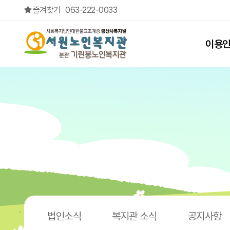
[전주시노인복지기금지원사업] 노년기웰다잉 프로그램 "인생사계:
즐겨찾기
063-222-0033
상단메뉴
이용
법인소식
복지관 소식
공지사항