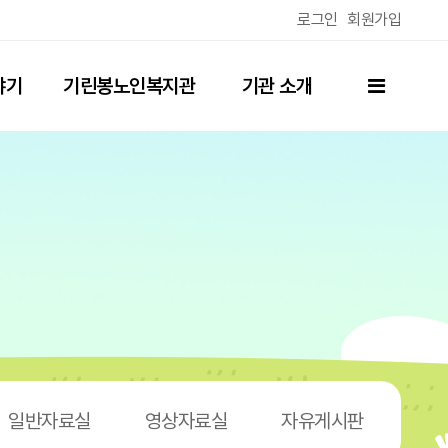
로그인
회원가입
전체메뉴
야기
기린봉노인복지관
기관 소개
(분관)
일반자료실
영상자료실
자유게시판