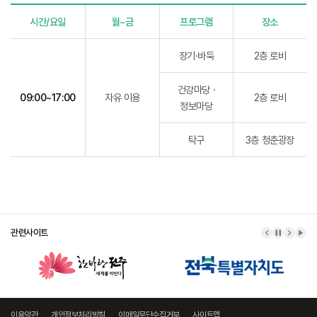
시간/요일
월~금
프로그램
장소
자유 이용 시간표
장기·바둑
2층 로비
건강마당 ·
09:00~17:00
자유 이용
2층 로비
정보마당
탁구
3층 청춘광장
관련사이트
이전 배너
배너 정지
다음 
배너
이용약관
개인정보처리방침
이메일무단수집거부
사이트맵