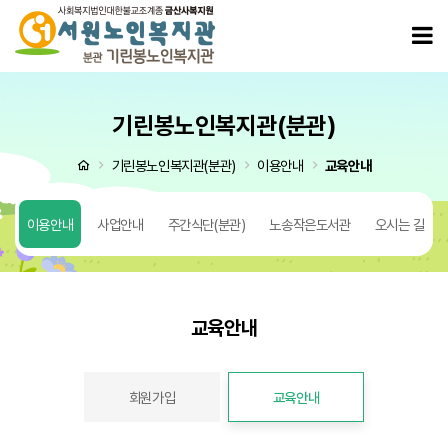
교육안내
모
기린봉노인복지관(분관)
처음으로
기린봉노인복지관(분관)
이용안내
교육안내
도
이용안내
사업안내
주간식단(분관)
노송작은도서관
오시는 길
교육안내
교육안내 탭메뉴
회원가입
교육안내