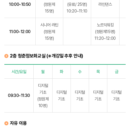
10:00~10:50
(정원제
(유료/ 25명)
라인댄스
청
15명)
10:20~11:10
시니어 라틴
노르딕워킹
11:00~12:00
(정원제
(정원제15명)
15명)
11:20~12:00
2층 청춘정보화교실 (※개강일 추후 안내)
시간/요일
월
화
수
목
금
2층 청춘정보화교실 프로그램 시간표
디지털
기초
디지털
디지털
디지털
디지털
09:30~11:30
(정원제
기초
기초
기초
기초
10명)
자유 이용