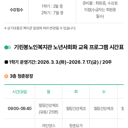
준비물 : 회원증, 수강료
1학기 : 2월 중
수강접수
지참(수급자는 회원증
2학기 : 7월 중
필수)
※ 상기내용은 복지관 일정에 따라 변경될 수 있습니다.
기린봉노인복지관 노년사회화 교육 프로그램 시간표
■ 1학기 운영기간: 2026. 3. 3.(화)~2026. 7. 17.(금) / 20주
3층 청춘광장
시간/요일
월
화
수
3층 청춘광장 프로그램 시간표
힐링건강체조
09:00~09:40
힐링건강체조
힐링건강체조
힐링
(유료/ 25명)
라인댄스
청춘요가