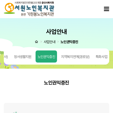
노인권익증진
모
사업안내
처음으로
사업안내
노인권익증진
봉사)
정서생활지원
노인권익증진
지역복지연계(경로당)
특화사업
노인권익증진