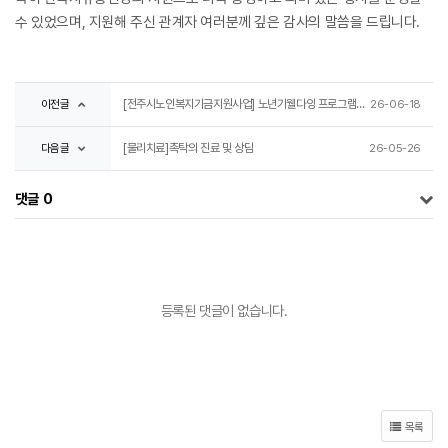
수 있었으며, 지원해 주신 관계자 여러분께 깊은 감사의 말씀을 드립니다.
이전글
[전주시노인복지기금지원사업] 노년기웰다잉 프로그램 "인생사계:아름다운안녕" 아름다운 이별의 예절 진행
26-06-18
다음글
[물리치료]촉탁의 진료 및 상담
26-05-26
댓글
0
등록된 댓글이 없습니다.
목록