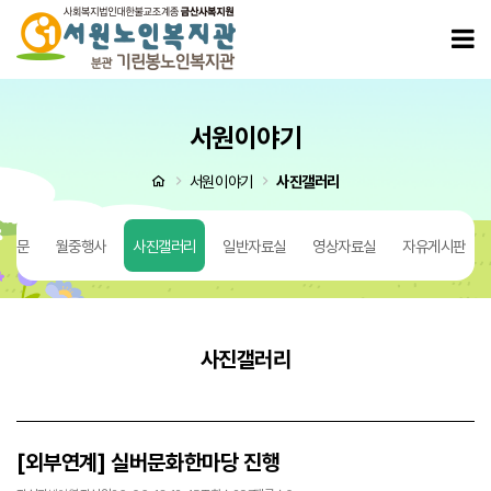
[외부연계] 실버문화한마당 진행 > 사진갤러리
모
서원이야기
처음으로
서원이야기
사진갤러리
 질문
월중행사
사진갤러리
일반자료실
영상자료실
자유게시판
사진갤러리
[외부연계] 실버문화한마당 진행