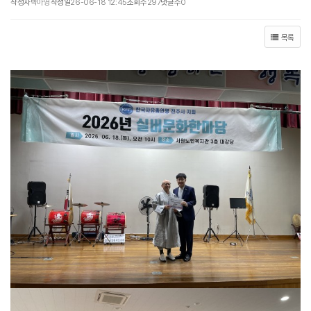
작성자
박아영
작성일
26-06-18 12:45
조회수
297
댓글수
0
목록