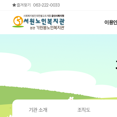
7월 1일 > 주간식단(분관)
즐겨찾기
063-222-0033
상단메뉴
이용
기관 소개
조직도