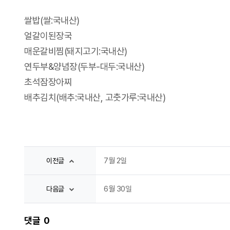
쌀밥(쌀:국내산)
얼갈이된장국
매운갈비찜(돼지고기:국내산)
연두부&양념장(두부-대두:국내산)
초석잠장아찌
배추김치(배추:국내산, 고춧가루:국내산)
7월 2일
이전글
6월 30일
다음글
댓글
0