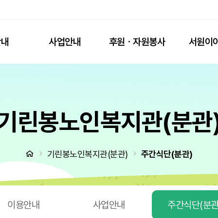
안내
사업안내
후원ㆍ자원봉사
서원이
기린봉노인복지관(분관
처음으로
기린봉노인복지관(분관)
주간식단(분관)
이용안내
사업안내
주간식단(분관