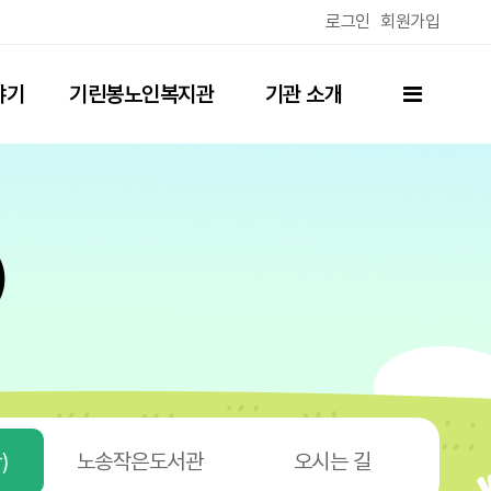
로그인
회원가입
전체메뉴
야기
기린봉노인복지관
기관 소개
(분관)
)
)
노송작은도서관
오시는 길