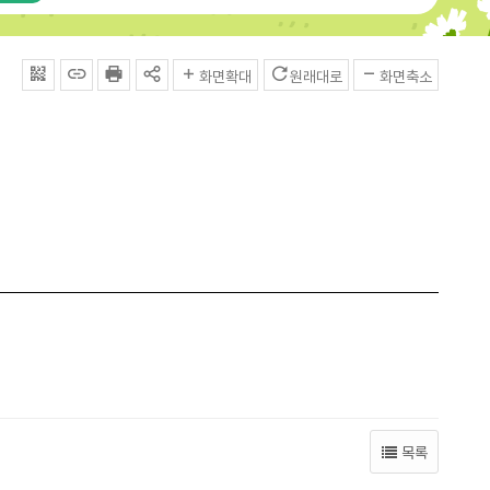
QRcode
주소복사
프린터
공유
화면확대
원래대로
화면축소
목록