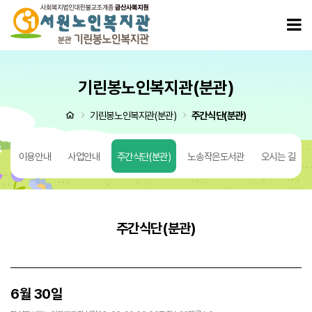
6월 30일 > 주간식단(분관)
모
기린봉노인복지관(분관)
처음으로
기린봉노인복지관(분관)
주간식단(분관)
도
이용안내
사업안내
주간식단(분관)
노송작은도서관
오시는 길
주간식단(분관)
6월 30일