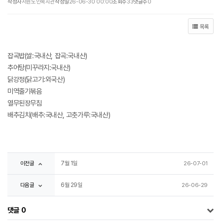
작성자
서원노인복지관
작성일
26-06-30 00:00
조회수
33
댓글수
0
목록
잡곡밥(쌀:국내산, 잡곡:국내산)
추어탕(미꾸라지:국내산)
닭강정(닭고기:외국산)
미역줄기볶음
열무된장무침
배추김치(배추:국내산, 고춧가루:국내산)
이전글
7월 1일
26-07-01
다음글
6월 29일
26-06-29
댓글
0