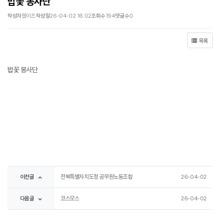
밥꽃 봉사단
작성자
웹이즈
작성일
26-04-02 16:02
조회수
194
댓글수
0
목록
밥꽃 봉사단
이전글
전북특별자치도청 공무원노동조합
26-04-02
다음글
코스모스
26-04-02