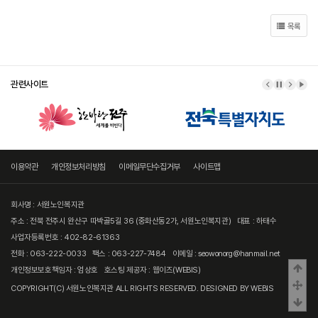
목록
관련사이트
이전 배너
배너 정지
다음 
배너
이용약관
개인정보처리방침
이메일무단수집거부
사이트맵
회사명 : 서원노인복지관
주소 : 전북 전주시 완산구 따박골5길 36 (중화산동2가, 서원노인복지관)
대표 : 하태수
사업자등록번호 : 402-82-61363
전화 : 063-222-0033
팩스 : 063-227-7484
이메일 : seowonorg@hanmail.net
상
개인정보보호책임자 : 엄상호
호스팅 제공자 :
웹이즈(WEBIS)
중
COPYRIGHT(C)
서원노인복지관
ALL RIGHTS RESERVED. DESIGNED BY
WEBIS
하