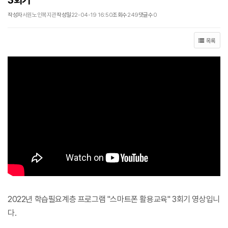
3회기
작성자
서원노인복지관
작성일
22-04-19 16:50
조회수
249
댓글수
0
목록
2022년 학습필요계층 프로그램 "스마트폰 활용교육" 3회기 영상입니
다.