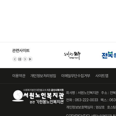
관련사이트
이전 배너
배너 정지
다음 배너
배너 재생
이용약관
개인정보처리방침
이메일무단수집거부
사이트맵
회사명 : 서원노인복지관
주소 : 전
전화 : 063-222-0033
팩스 : 063
개인정보보호책임자 : 엄상호
호스팅
COPYRIGHT(C)
서원노인복지관
AL