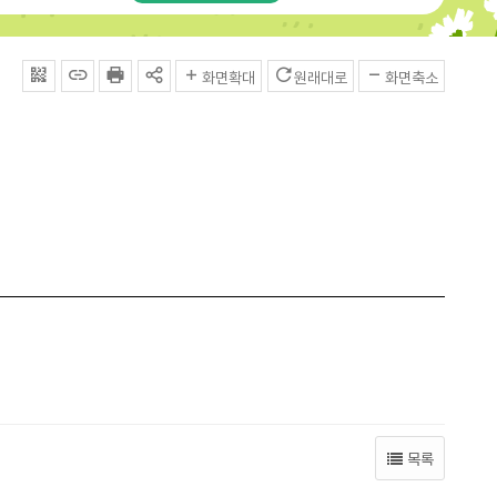
QRcode
주소복사
프린터
공유
화면확대
원래대로
화면축소
목록