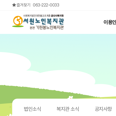
환경을 디자인하다-양말목 공예(도서관 프로그램) > 영상자료실
즐겨찾기
063-222-0033
상단메뉴
이용
법인소식
복지관 소식
공지사항