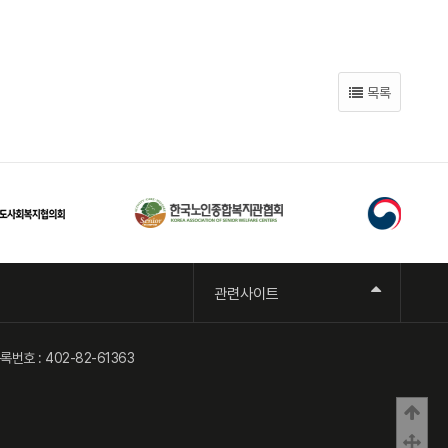
목록
관련사이트
번호 : 402-82-61363
상
중