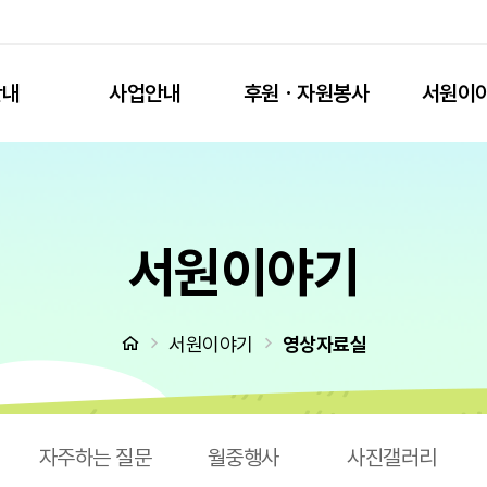
안내
사업안내
후원ㆍ자원봉사
서원이
서원이야기
처음으로
서원이야기
영상자료실
자주하는 질문
월중행사
사진갤러리