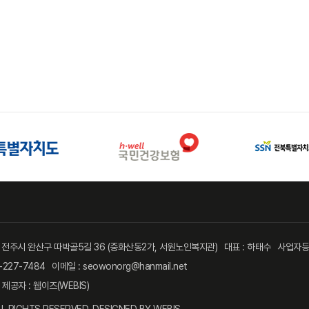
북 전주시 완산구 따박골5길 36 (중화산동2가, 서원노인복지관)
대표 : 하태수
사업자등록
-227-7484
이메일 : seowonorg@hanmail.net
 제공자 :
웹이즈(WEBIS)
L RIGHTS RESERVED. DESIGNED BY
WEBIS