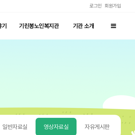
로그인
회원가입
전체메뉴
야기
기린봉노인복지관
기관 소개
(분관)
일반자료실
영상자료실
자유게시판