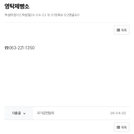
영탁제빵소
작성자
웹이즈
작성일
26-04-02 15:57
조회수
122
댓글수
0
목록
☎063-221-1350
다음글
국가공헌협회
26-04-02
목록