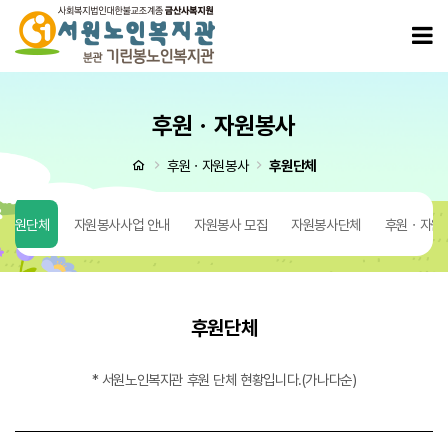
영탁제빵소 > 후원단체
모
후원ㆍ자원봉사
처음으로
후원ㆍ자원봉사
후원단체
후원단체
자원봉사사업 안내
자원봉사 모집
자원봉사단체
후원ㆍ자원
후원단체
* 서원노인복지관 후원 단체 현황입니다.(가나다순)