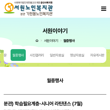
분관) 학습필요계층-시니어 라틴댄스 (7월) > 월중행사
모
서원이야기
처음으로
서원이야기
월중행사
 질문
월중행사
사진갤러리
일반자료실
영상자료실
자유게시판
월중행사
분관) 학습필요계층-시니어 라틴댄스 (7월)