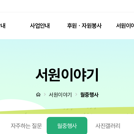
안내
사업안내
후원ㆍ자원봉사
서원이
서원이야기
처음으로
서원이야기
월중행사
자주하는 질문
월중행사
사진갤러리