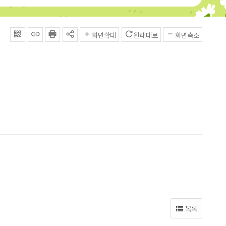
QRcode
주소복사
프린터
공유
화면확대
원래대로
화면축소
목록