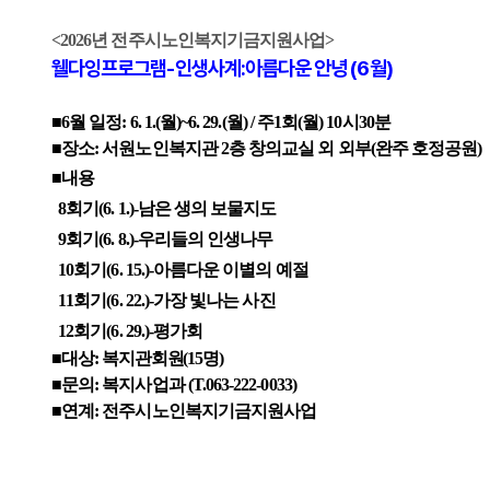
<2026년 전주시노인복지기금지원사업
>
웰다잉프로그램-인생사계:아름다운 안녕 (6월)
■6월 일정:
6
. 1.(월)~6. 29.(월) / 주1회(월)
10
시
30
분
■
장소
: 서원노인복지관 2
층 창의교실 외 외부(완주 호정공원)
■내용
8회기(6. 1.)-남은 생의 보물지도
9회기(6. 8.)-우리들의 인생나무
10회기(6. 15.)-아름다운 이별의 예절
11회기(6. 22.)-가장 빛나는 사진
12회기(6. 29.)-평가회
■
대상
:
복지관회원
(15
명
)
■문의: 복지사업과 (T.063-222-0033)
■
연계
: 전주시노인복지기금지원사업