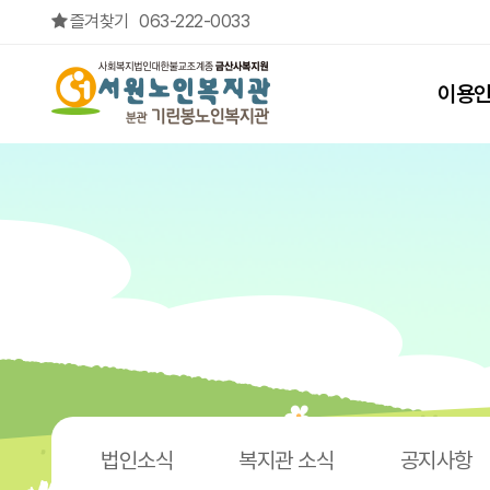
정서) 웰다잉프로그램 > 월중행사
즐겨찾기
063-222-0033
상단메뉴
이용
법인소식
복지관 소식
공지사항