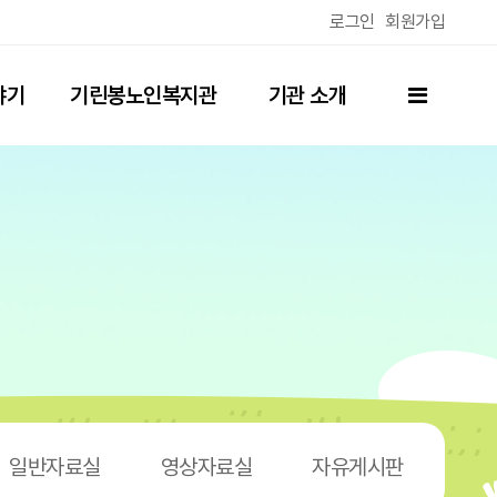
로그인
회원가입
전체메뉴
야기
기린봉노인복지관
기관 소개
(분관)
일반자료실
영상자료실
자유게시판