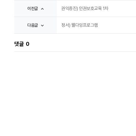
권익증진) 인권보호교육 1차
이전글
정서) 웰다잉프로그램
다음글
댓글
0