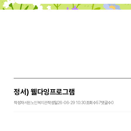
정서) 웰다잉프로그램
작성자
서원노인복지관
작성일
26-06-29 10:30
조회수
57
댓글수
0