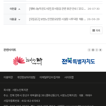
이전글
[행복나눔작은도서관] 장서점검 관련 휴관 안내 / 2026. 8. 10.~8. 14.(5일간)
26-07-30
다음글
[모집공고] 보현노인전문요양원 시설장·사무국장 채용 공고
26-06-29
목록
관련사이트
이전 배너
배너 정지
다음 
배너
이용약관
개인정보처리방침
이메일무단수집거부
사이트맵
회사명 : 서원노인복지관
주소 : 전북 전주시 완산구 따박골5길 36 (중화산동2가, 서원노인복지관)
대표 : 하태수
사업자등록번호 : 402-82-61363