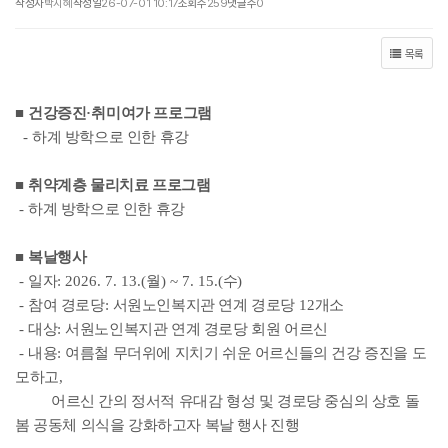
작성자
박지혜
작성일
26-07-01 10:17
조회수
259
댓글수
0
목록
■
건강증진
·
취미여가 프로그램
-
하계 방학으로 인한 휴강
■
취약계층 물리치료 프로그램
-
하계 방학으로 인한 휴강
■
복날행사
-
일자
: 2026. 7. 13.(
월
) ~ 7. 15.(
수
)
-
참여 경로당
:
서원노인복지관 연계 경로당
12
개소
-
대상
:
서원노인복지관 연계 경로당 회원 어르신
-
내용
:
여름철 무더위에 지치기 쉬운 어르신들의 건강 증진을 도
모하고
,
어르신 간의 정서적 유대감 형성 및 경로당 중심의 상호 돌
봄 공동체 의식을 강화하고자 복날 행사 진행