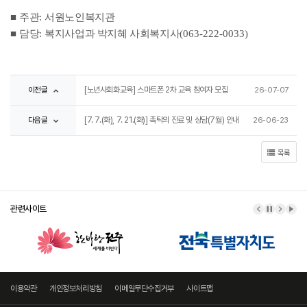
■
주관
:
서원노인복지관
■
담당
:
복지사업과 박지혜 사회복지사
(063-222-0033)
이전글
[노년사회화교육] 스마트폰 2차 교육 참여자 모집
26-07-07
다음글
[7. 7.(화), 7. 21.(화)] 촉탁의 진료 및 상담(7월) 안내
26-06-23
목록
관련사이트
이전 배너
배너 정지
다음 
배너
이용약관
개인정보처리방침
이메일무단수집거부
사이트맵