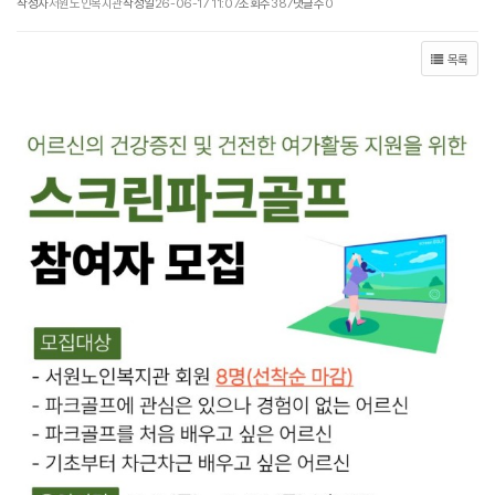
작성자
서원노인복지관
작성일
26-06-17 11:07
조회수
387
댓글수
0
목록