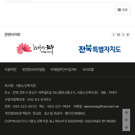
목록
관련사이트
이전 배너
배너 정지
다음 
배너
이용약관
개인정보처리방침
이메일무단수집거부
사이트맵
회사명 : 서원노인복지관
주소 : 전북 전주시 완산구 따박골5길 36 (중화산동2가, 서원노인복지관)
대표 : 하태수
사업자등록번호 : 402-82-61363
전화 : 063-222-0033
팩스 : 063-227-7484
이메일 : seowonorg@hanmail.net
상
개인정보보호책임자 : 엄상호
호스팅 제공자 :
웹이즈(WEBIS)
중
COPYRIGHT(C)
서원노인복지관
ALL RIGHTS RESERVED. DESIGNED BY
WEBIS
하