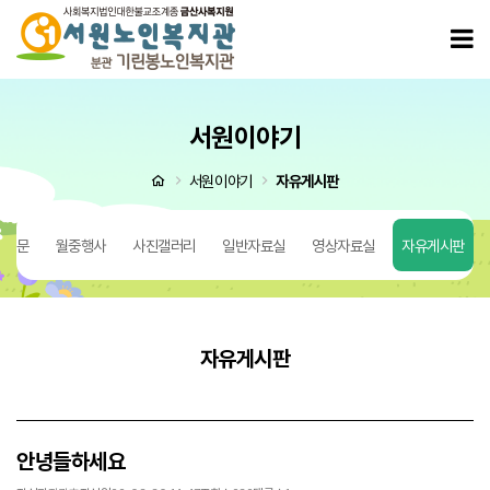
안녕들하세요 > 자유게시판
모
서원이야기
처음으로
서원이야기
자유게시판
 질문
월중행사
사진갤러리
일반자료실
영상자료실
자유게시판
자유게시판
안녕들하세요