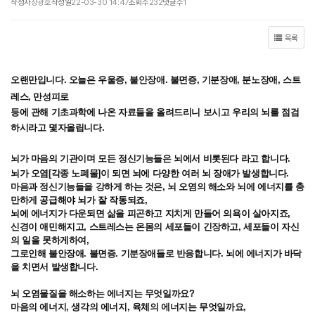
작성자
장광호
작성일
22-03-30 14:47
조회수
232
댓글수
1
목록
오랜만입니다. 오늘은 우울증, 불안장애. 불면증, 기분장애, 분노장애, 스트
레스, 만성피로
등에 관해
기초과학에 나온 자료들을 올려드리니 보시고 우리의 뇌를 점검
하시라고 몇자올립니다.
뇌가 마음의 기관이며 모든 정신기능들은 뇌에서 비롯된다 라고 합니다.
뇌가 오염[각종 노폐물]이 되면 뇌에 다양한 여러 뇌 장애가 발생합니다.
마음과 정신기능들을 강하게 하는 것은, 뇌 오염의 해소와 뇌에 에너지를 충
만하게
공급해야 뇌가 잘 작동되죠,
뇌에 에너지가 다운되면 삶을 피곤하고 지치게 만들어 의욕이 살아지죠,
신경이 애민해지고, 스트레스는 온몸의 세포들이 긴장하고, 세포들이 자신
의 일을 못하게하여,
그로인해 불안장애. 불면증. 기분장애들로 반응합니다. 뇌에 에너지가 바닥
을 치면서 발생합니다.
뇌 오염물질을 해소하는 에너지는 무엇일까요?
마음의 에너지, 생각의 에너지, 육체의 에너지는 무엇일까요,