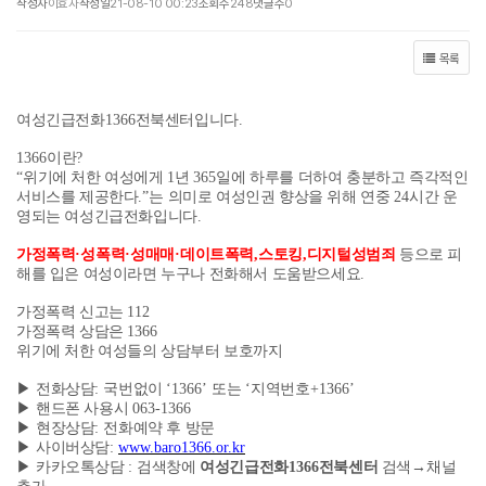
작성자
이효자
작성일
21-08-10 00:23
조회수
248
댓글수
0
목록
여성긴급전화
1366
전북센터입니다
.
1366
이란
?
“
위기에 처한 여성에게
1
년
365
일에 하루를 더하여 충분하고 즉각적인
서비스를 제공한다
.”
는 의미로 여성인권 향상을 위해 연중
24
시간 운
영되는 여성긴급전화입니다
.
가정폭력
·
성폭력
·
성매매
·
데이트폭력
,
스토킹
,
디지털성범죄
등으로 피
해를 입은 여성이라면 누구나 전화해서 도움받으세요
.
가정폭력 신고는
112
가정폭력 상담은
1366
위기에 처한 여성들의 상담부터 보호까지
▶
전화상담
:
국번없이
‘1366’
또는
‘
지역번호
+1366’
▶
핸드폰 사용시
063-1366
▶
현장상담
:
전화예약 후 방문
▶
사이버상담
:
www.baro1366.or.kr
▶
카카오톡상담
:
검색창에
여성긴급전화
1366
전북센터
검색
→
채널