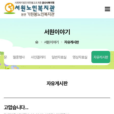
고맙습니다... > 자유게시판
모
서원이야기
처음으로
서원이야기
자유게시판
 질문
월중행사
사진갤러리
일반자료실
영상자료실
자유게시판
자유게시판
고맙습니다...