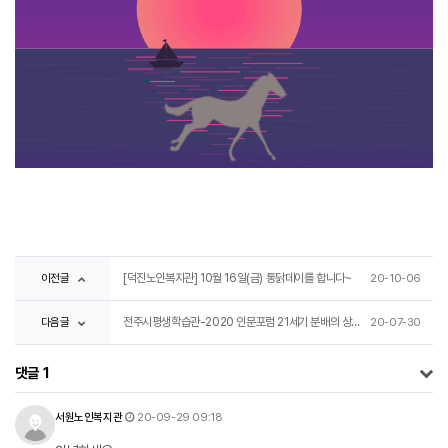
이전글
[덕진노인복지관] 10월 16일(금) 통닭데이를 합니다~
20-10-06
다음글
전주시평생학습관-2020 인문포럼 21세기 분배의 상상력
20-07-30
댓글
1
서원노인복지관님의 댓글
작성일
서원노인복지관
20-09-29 09:18