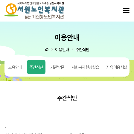
. > 주간식단
모
이용안내
처음으로
이용안내
주간식단
입
교육안내
주간식단
기관방문
사회복지현장실습
자유이용시설
주간식단
.