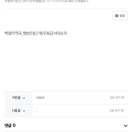
작성자
서원노인복지관
작성일
26-07-11 00:00
조회수
25
댓글수
0
목록
백합미역국,햇반(1봉,1개)무료급식대상자
이전글
sdad
26-07-13
다음글
.
26-07-10
댓글
0