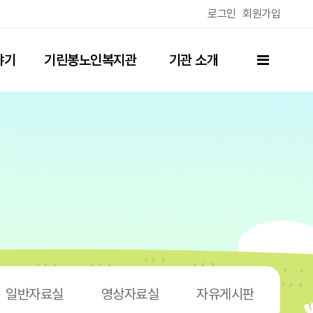
로그인
회원가입
전체메뉴
야기
기린봉노인복지관
기관 소개
(분관)
일반자료실
영상자료실
자유게시판