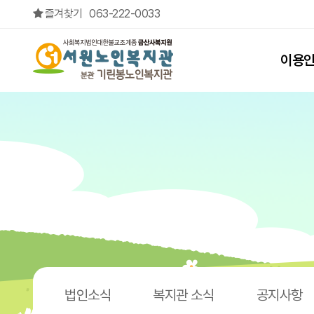
노인복지관은 누가 이용할 수 있나요? > 자주하는 질문
즐겨찾기
063-222-0033
상단메뉴
이용
법인소식
복지관 소식
공지사항