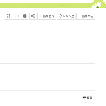
QRcode
주소복사
프린터
공유
화면확대
원래대로
화면축소
목록