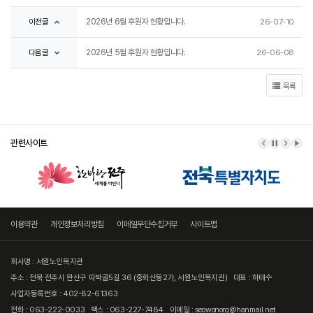
이전글
2026년 6월 후원자 현황입니다.
26-07-10
다음글
2026년 5월 후원자 현황입니다.
26-06-08
목록
관련사이트
이전 배너
배너 정지
다음 
배너
이용약관
개인정보처리방침
이메일무단수집거부
사이트맵
회사명 : 서원노인복지관
주소 : 전북 전주시 완산구 따박골5길 36 (중화산동2가, 서원노인복지관)
대표 : 하태수
사업자등록번호 : 402-82-61363
전화 : 063-222-0033
팩스 : 063-227-7484
이메일 : seowonorg@hanmail.net