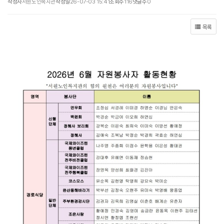
작성자
서원노인복지관
작성일
26-07-03 15:41
조회수
116
댓글수
0
목록