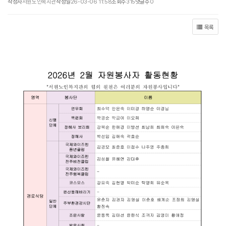
작성자
서원노인복지관
작성일
26-03-06 11:58
조회수
315
댓글수
0
목록