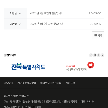
이전글
2026년 2월 후원자 현황입니다.
26-03-06
다음글
2026년 1월 후원자 현황입니다.
26-02-12
목록
관련사이트
이전 배너
배너 정지
다음 
배너
이용약관
개인정보처리방침
이메일무단수집거부
사이트맵
회사명 : 서원노인복지관
주소 : 전북 전주시 완산구 따박골5길 36 (중화산동2가, 서원노인복지관)
대표 : 하태수
사업자등록번호 : 402-82-61363