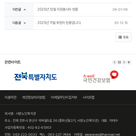
이전글
2025년 12월 자원봉사자 현황
26-01-06
다음글
2025년 11월 후원자 현황입니다.
25-12-15
목록
관련사이트
이전 배너
배너 정지
다음 
배너
이용약관
개인정보처리방침
이메일무단수집거부
사이트맵
회사명 : 서원노인복지관
주소 : 전북 전주시 완산구 따박골5길 36 (중화산동2가, 서원노인복지관)
대표 : 하태수
사업자등록번호 : 402-82-61363
전화 : 063-222-0033
팩스 : 063-227-7484
이메일 : seowonorg@hanmail.net