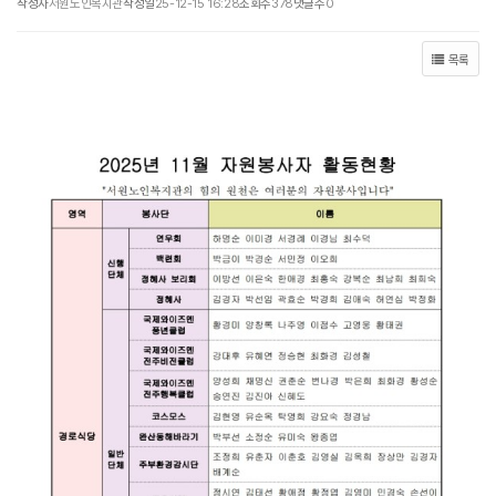
작성자
서원노인복지관
작성일
25-12-15 16:28
조회수
378
댓글수
0
목록