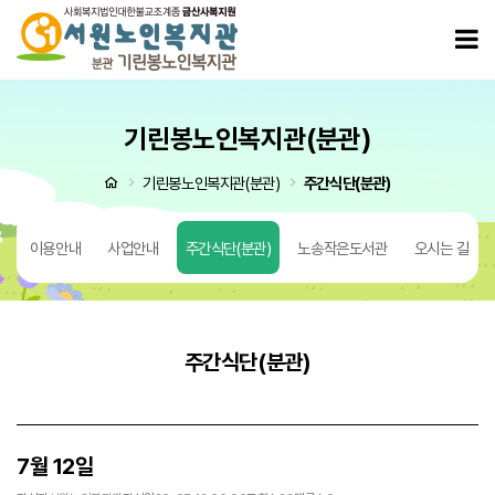
7월 12일 > 주간식단(분관)
모
기린봉노인복지관(분관)
처음으로
기린봉노인복지관(분관)
주간식단(분관)
도
이용안내
사업안내
주간식단(분관)
노송작은도서관
오시는 길
주간식단(분관)
7월 12일