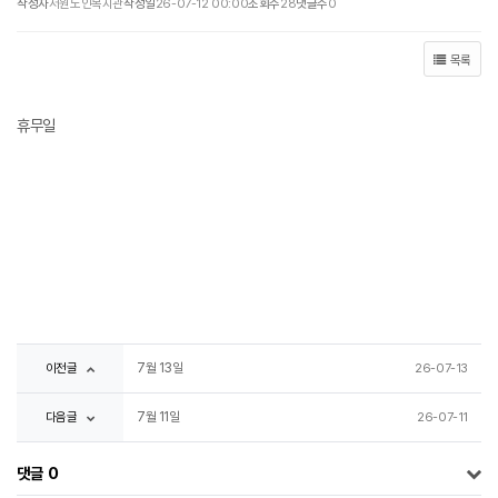
작성자
서원노인복지관
작성일
26-07-12 00:00
조회수
28
댓글수
0
목록
휴무일
이전글
7월 13일
26-07-13
다음글
7월 11일
26-07-11
댓글
0