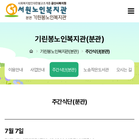
7월 7일 > 주간식단(분관)
모
기린봉노인복지관(분관)
처음으로
기린봉노인복지관(분관)
주간식단(분관)
도
이용안내
사업안내
주간식단(분관)
노송작은도서관
오시는 길
주간식단(분관)
7월 7일