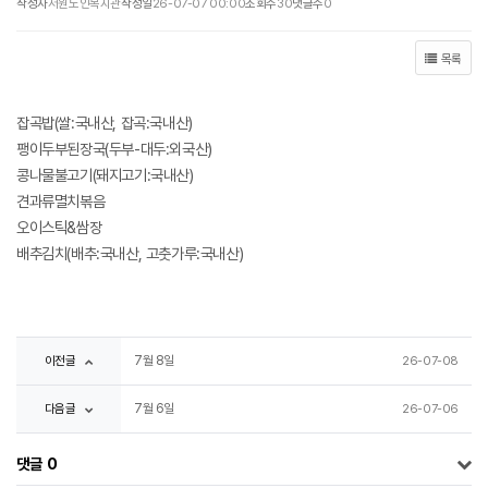
작성자
서원노인복지관
작성일
26-07-07 00:00
조회수
30
댓글수
0
목록
잡곡밥(쌀:국내산, 잡곡:국내산)
팽이두부된장국(두부-대두:외국산)
콩나물불고기(돼지고기:국내산)
견과류멸치볶음
오이스틱&쌈장
배추김치(배추:국내산, 고춧가루:국내산)
이전글
7월 8일
26-07-08
다음글
7월 6일
26-07-06
댓글
0